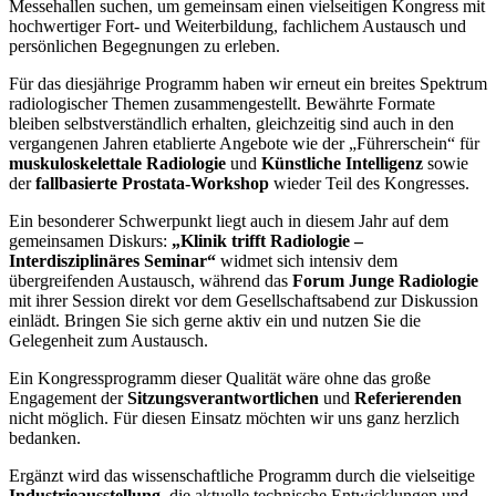
Messehallen suchen, um gemeinsam einen vielseitigen Kongress mit
hochwertiger Fort- und Weiterbildung, fachlichem Austausch und
persönlichen Begegnungen zu erleben.
Für das diesjährige Programm haben wir erneut ein breites Spektrum
radiologischer Themen zusammengestellt. Bewährte Formate
bleiben selbstverständlich erhalten, gleichzeitig sind auch in den
vergangenen Jahren etablierte Angebote wie der „Führerschein“ für
muskuloskelettale Radiologie
und
Künstliche Intelligenz
sowie
der
fallbasierte Prostata-Workshop
wieder Teil des Kongresses.
Ein besonderer Schwerpunkt liegt auch in diesem Jahr auf dem
gemeinsamen Diskurs:
„Klinik trifft Radiologie –
Interdisziplinäres Seminar“
widmet sich intensiv dem
übergreifenden Austausch, während das
Forum Junge Radiologie
mit ihrer Session direkt vor dem Gesellschaftsabend zur Diskussion
einlädt. Bringen Sie sich gerne aktiv ein und nutzen Sie die
Gelegenheit zum Austausch.
Ein Kongressprogramm dieser Qualität wäre ohne das große
Engagement der
Sitzungsverantwortlichen
und
Referierenden
nicht möglich. Für diesen Einsatz möchten wir uns ganz herzlich
bedanken.
Ergänzt wird das wissenschaftliche Programm durch die vielseitige
Industrieausstellung
, die aktuelle technische Entwicklungen und